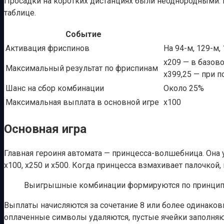
Просадки на коротких дистанциях были неоднородными. П
таблице.
Событие
Активация фриспинов
На 94-м, 129-м,
х209 — в базов
Максимальный результат по фриспинам
х399,25 — при п
Шанс на сбор комбинации
Около 25%
Максимальная выплата в основной игре
х100
Основная игра
Главная героиня автомата — принцесса-волшебница. Она умее
х100, х250 и х500. Когда принцесса взмахивает палочкой,
Выигрышные комбинации формируются по принципу
Выплаты начисляются за сочетание 8 или более одинаков
оплаченные символы удаляются, пустые ячейки заполня