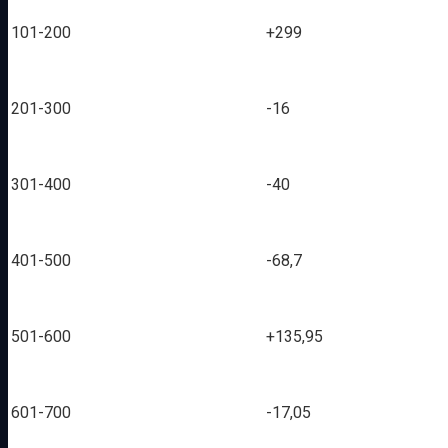
101-200
+299
201-300
-16
301-400
-40
401-500
-68,7
501-600
+135,95
601-700
-17,05