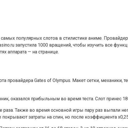
 самых популярных слотов в стилистике аниме. Провайдер
no.ru запустила 1000 вращений, чтобы изучить все функци
ях аппарата — на странице.
слота провайдера Gates of Olympus. Макет сетки, механики,
ник, оказался прибыльным во время теста. Слот принес 18
ре раза. Также во время основной игры пару раз выпали н
покрывают затраты на спин, но после коэффициента х0,25