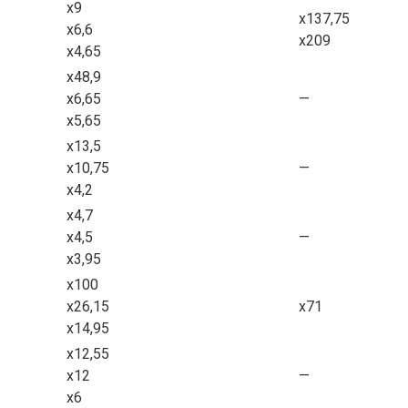
х9
х137,75
х6,6
х209
х4,65
х48,9
х6,65
—
х5,65
х13,5
х10,75
—
х4,2
х4,7
х4,5
—
х3,95
х100
х26,15
х71
х14,95
х12,55
х12
—
х6