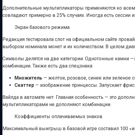
Дополнительные мультипликаторы применяются ко всем 
совпадают примерно в 25% случаях. Иногда есть сессии и
Экран базового режима
Редакция тестировала слот на официальном сайте провайд
выбором номинала монет и их количеством. В целом диапа
Символы делятся на две категории. Однотонные камни 
комбинации. Также есть два спецзнака:
Множитель
— желтое, розовое, синее или зеленое с
Скаттер
— изображение принцессы. Запускает фрисп
Вайлда в автомате нет. Главная особенность — это допо
мультипликаторами не дополняют комбинации.
Коэффициенты оплачиваемых знаков
Максимальный выигрыш в базовой игре составил 100 «ик