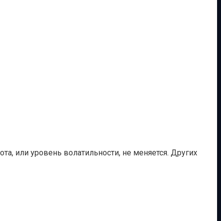
та, или уровень волатильности, не меняется. Других