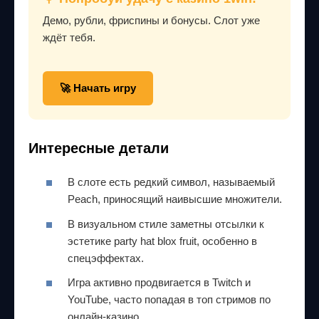
Демо, рубли, фриспины и бонусы. Слот уже
ждёт тебя.
🚀 Начать игру
Интересные детали
В слоте есть редкий символ, называемый
Peach, приносящий наивысшие множители.
В визуальном стиле заметны отсылки к
эстетике party hat blox fruit, особенно в
спецэффектах.
Игра активно продвигается в Twitch и
YouTube, часто попадая в топ стримов по
онлайн-казино.