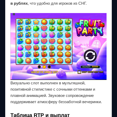
в рублях
, что удобно для игроков из СНГ.
Визуально слот выполнен в мультяшной,
позитивной стилистике с сочными оттенками и
плавной анимацией. Звуковое сопровождение
поддерживает атмосферу беззаботной вечеринки.
Таблица RTP и выплат