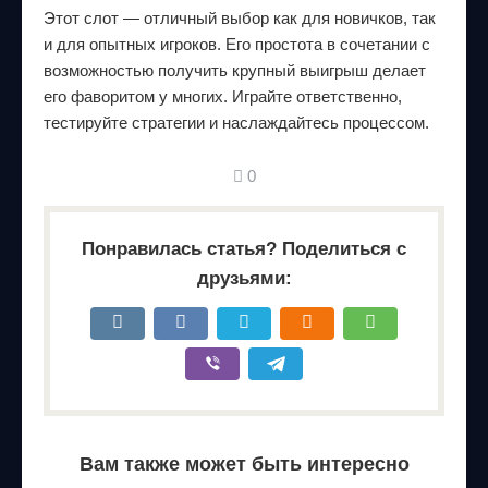
Этот слот — отличный выбор как для новичков, так
и для опытных игроков. Его простота в сочетании с
возможностью получить крупный выигрыш делает
его фаворитом у многих. Играйте ответственно,
тестируйте стратегии и наслаждайтесь процессом.
0
Понравилась статья? Поделиться с
друзьями:
Вам также может быть интересно