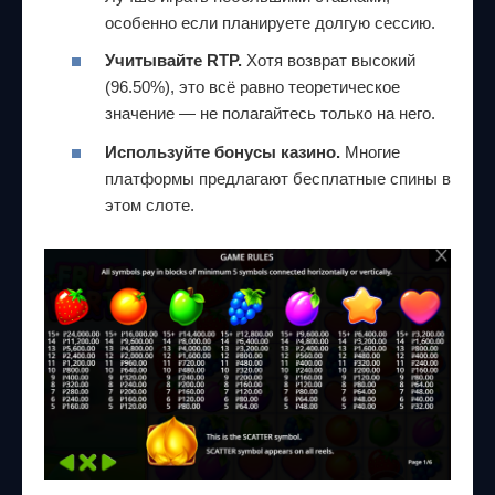
особенно если планируете долгую сессию.
Учитывайте RTP.
Хотя возврат высокий
(96.50%), это всё равно теоретическое
значение — не полагайтесь только на него.
Используйте бонусы казино.
Многие
платформы предлагают бесплатные спины в
этом слоте.