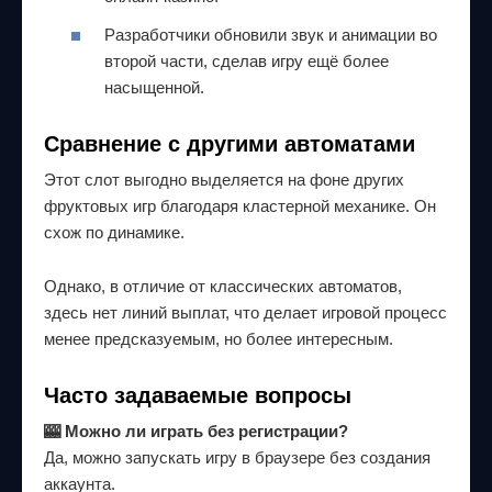
Разработчики обновили звук и анимации во
второй части, сделав игру ещё более
насыщенной.
Сравнение с другими автоматами
Этот слот выгодно выделяется на фоне других
фруктовых игр благодаря кластерной механике. Он
схож по динамике.
Однако, в отличие от классических автоматов,
здесь нет линий выплат, что делает игровой процесс
менее предсказуемым, но более интересным.
Часто задаваемые вопросы
🎰 Можно ли играть без регистрации?
Да, можно запускать игру в браузере без создания
аккаунта.