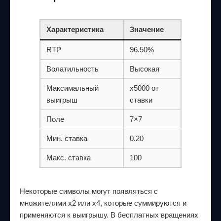
Характеристика
Значение
RTP
96.50%
Волатильность
Высокая
Максимальный
х5000 от
выигрыш
ставки
Поле
7×7
Мин. ставка
0.20
Макс. ставка
100
Некоторые символы могут появляться с
множителями х2 или х4, которые суммируются и
применяются к выигрышу. В бесплатных вращениях