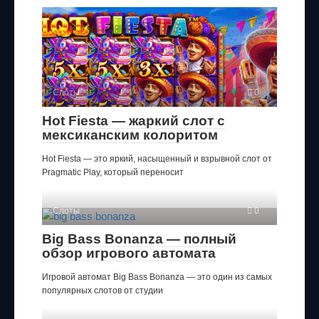
Слоты
0
Hot Fiesta — жаркий слот с
мексиканским колоритом
Hot Fiesta — это яркий, насыщенный и взрывной слот от
Pragmatic Play, который переносит
Слоты
0
Big Bass Bonanza — полный
обзор игрового автомата
Игровой автомат Big Bass Bonanza — это один из самых
популярных слотов от студии