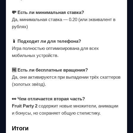
💸 Есть ли минимальная ставка?
Да, минимальная ставка — 0.20 (или эквивалент в
рублях)
📱 Подходит ли для телефона?
Игра полностью оптимизирована для всех
мобильных устройств.
🆓 Есть ли бесплатные вращения?
Да, они активируются при выпадении трёх скаттеров
(золотых звёзд).
👀 Чем отличается вторая часть?
Fruit Party 2
содержит новые множители, анимации
и бонусы, но сохраняет общую стилистику.
Итоги